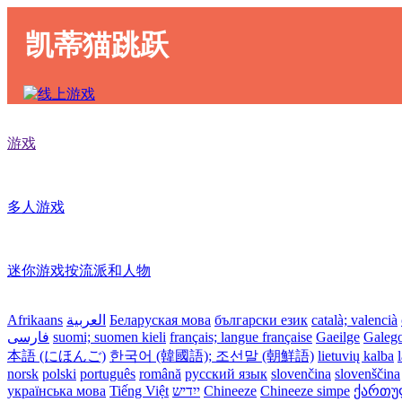
凯蒂猫跳跃
游戏
多人游戏
迷你游戏按流派和人物
Afrikaans
العربية
Беларуская мова
български език
català; valencià
فارسی
suomi; suomen kieli
français; langue française
Gaeilge
Galeg
本語 (にほんご)
한국어 (韓國語); 조선말 (朝鮮語)
lietuvių kalba
norsk
polski
português
română
русский язык
slovenčina
slovenščina
українська мова
Tiếng Việt
ייִדיש
Chineeze
Chineeze simpe
ქართული