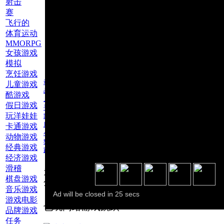
射击
赛
飞行的
体育运动
MMORPG
女孩游戏
模拟
烹饪游戏
动物游戏
儿童游戏
品牌游戏
酷游戏
儿童游戏
假日游戏
手机游戏
玩洋娃娃
凯蒂猫
历险记
卡通游戏
小猫
动物游戏
猫
经典游戏
跳跃
经济游戏
滑稽
为此游戏评
棋盘游戏
分：
音乐游戏
游戏电影
也玩网络游戏跳跃
品牌游戏
任务