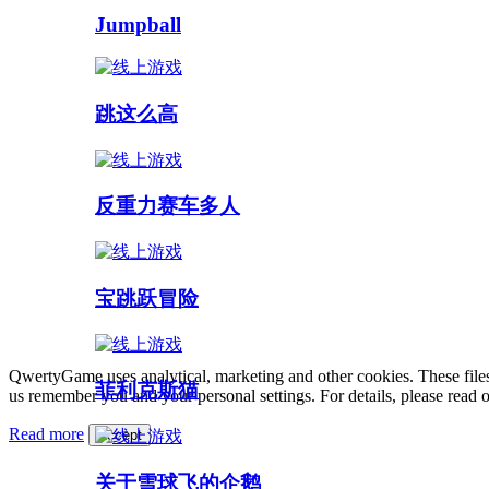
Jumpball
跳这么高
反重力赛车多人
宝跳跃冒险
QwertyGame uses analytical, marketing and other cookies. These files
菲利克斯猫
us remember you and your personal settings. For details, please read 
Read more
Accept
关于雪球飞的企鹅