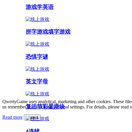
游戏学英语
拼字游戏填字游戏
恐惧字谜
英文字母
QwertyGame uses analytical, marketing and other cookies. These files
复活节彩蛋滑块
us remember you and your personal settings. For details, please read 
Read more
Accept
4连续