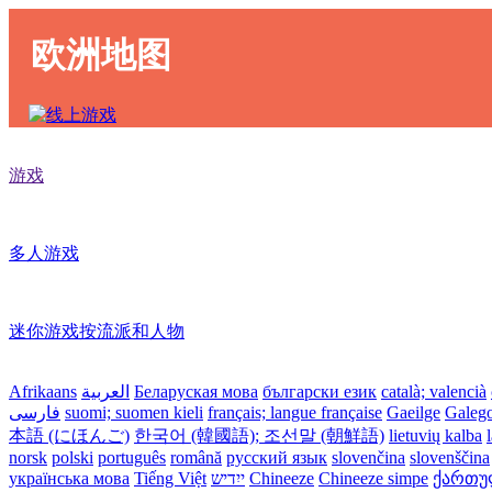
欧洲地图
游戏
多人游戏
迷你游戏按流派和人物
Afrikaans
العربية
Беларуская мова
български език
català; valencià
فارسی
suomi; suomen kieli
français; langue française
Gaeilge
Galeg
本語 (にほんご)
한국어 (韓國語); 조선말 (朝鮮語)
lietuvių kalba
norsk
polski
português
română
русский язык
slovenčina
slovenščina
українська мова
Tiếng Việt
ייִדיש
Chineeze
Chineeze simpe
ქართული