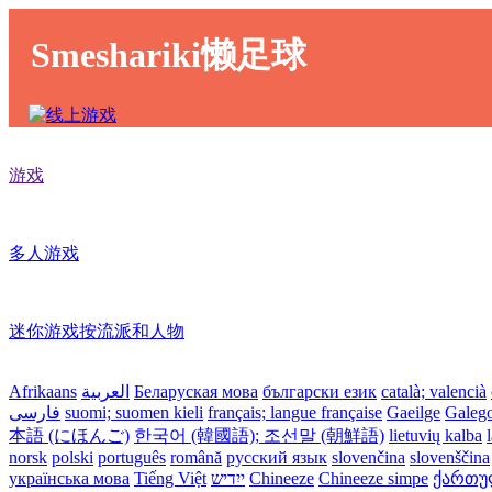
Smeshariki懒足球
游戏
多人游戏
迷你游戏按流派和人物
Afrikaans
العربية
Беларуская мова
български език
català; valencià
فارسی
suomi; suomen kieli
français; langue française
Gaeilge
Galeg
本語 (にほんご)
한국어 (韓國語); 조선말 (朝鮮語)
lietuvių kalba
norsk
polski
português
română
русский язык
slovenčina
slovenščina
українська мова
Tiếng Việt
ייִדיש
Chineeze
Chineeze simpe
ქართული