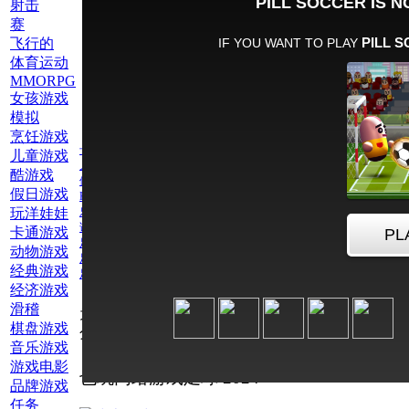
射击
赛
飞行的
体育运动
MMORPG
女孩游戏
模拟
烹饪游戏
卡通游戏
儿童游戏
儿童游戏
酷游戏
体育运动
假日游戏
Kikoriki游戏
玩洋娃娃
乐高
话
卡通游戏
足球
动物游戏
足球 2024
经典游戏
足球头
经济游戏
滑稽
为此游戏评
棋盘游戏
分：
音乐游戏
游戏电影
也玩网络游戏足球 2024
品牌游戏
任务