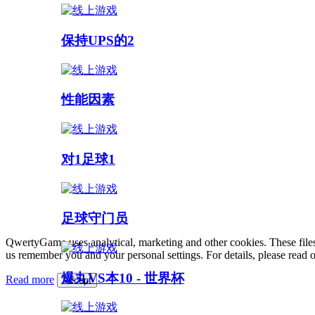
保持UPS的2
性能因素
对1足球1
足球守门员
QwertyGame uses analytical, marketing and other cookies. These files
us remember you and your personal settings. For details, please read 
爆丸VS本10 - 世界杯
Read more
Accept