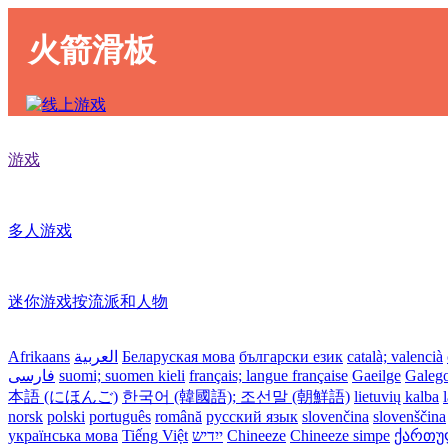
火箭滑板
游戏
多人游戏
迷你游戏按流派和人物
Afrikaans
العربية
Беларуская мова
български език
català; valencià
فارسی
suomi; suomen kieli
français; langue française
Gaeilge
Galeg
本語 (にほんご)
한국어 (韓國語); 조선말 (朝鮮語)
lietuvių kalba
norsk
polski
português
română
русский язык
slovenčina
slovenščina
українська мова
Tiếng Việt
ייִדיש
Chineeze
Chineeze simpe
ქართული