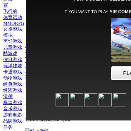
赛
飞行的
体育运动
MMORPG
女孩游戏
模拟
烹饪游戏
逻辑游戏
儿童游戏
手机游戏
酷游戏
飞行的
假日游戏
排序我的瓷砖
玩洋娃娃
男孩拼图
第二次世界大战
卡通游戏
辛
动物游戏
飞机
经典游戏
飞行模拟器
经济游戏
滑稽
为此游戏评
棋盘游戏
分：
音乐游戏
游戏电影
也玩网络游戏飞机
品牌游戏
任务