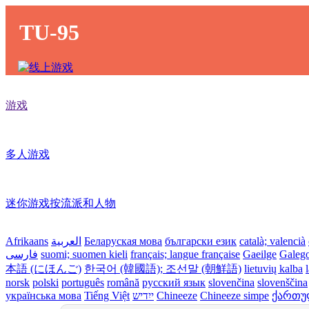
TU-95
游戏
多人游戏
迷你游戏按流派和人物
Afrikaans
العربية
Беларуская мова
български език
català; valencià
فارسی
suomi; suomen kieli
français; langue française
Gaeilge
Galeg
本語 (にほんご)
한국어 (韓國語); 조선말 (朝鮮語)
lietuvių kalba
norsk
polski
português
română
русский язык
slovenčina
slovenščina
українська мова
Tiếng Việt
ייִדיש
Chineeze
Chineeze simpe
ქართული