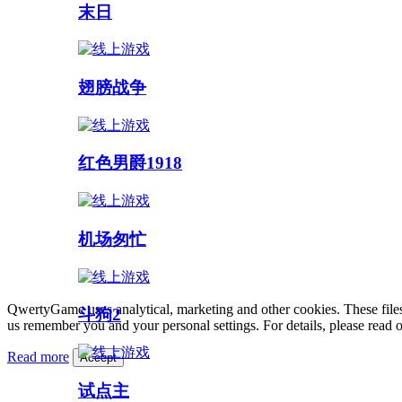
末日
翅膀战争
红色男爵1918
机场匆忙
QwertyGame uses analytical, marketing and other cookies. These files
斗狗2
us remember you and your personal settings. For details, please read 
Read more
Accept
试点主