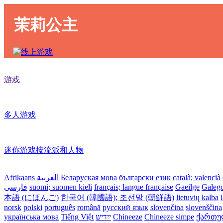
茉莉公主
游戏
多人游戏
迷你游戏按流派和人物
Afrikaans
العربية
Беларуская мова
български език
català; valencià
فارسی
suomi; suomen kieli
français; langue française
Gaeilge
Galeg
本語 (にほんご)
한국어 (韓國語); 조선말 (朝鮮語)
lietuvių kalba
norsk
polski
português
română
русский язык
slovenčina
slovenščina
українська мова
Tiếng Việt
ייִדיש
Chineeze
Chineeze simpe
ქართული