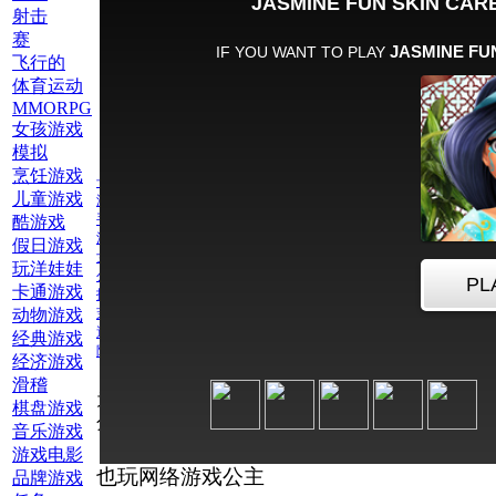
射击
赛
飞行的
体育运动
MMORPG
女孩游戏
模拟
烹饪游戏
卡通游戏
儿童游戏
游戏电影
手机游戏
酷游戏
滑稽
假日游戏
女孩游戏
玩洋娃娃
公主
卡通游戏
护肤游戏
动物游戏
茉莉花
迪士尼公主游戏
经典游戏
阿拉丁
经济游戏
滑稽
为此游戏评
棋盘游戏
分：
音乐游戏
游戏电影
也玩网络游戏公主
品牌游戏