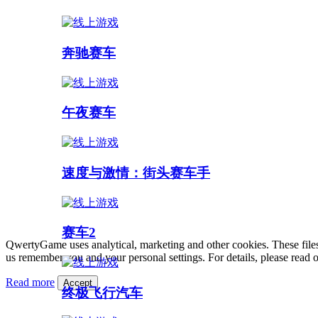
奔驰赛车
午夜赛车
速度与激情：街头赛车手
赛车2
QwertyGame uses analytical, marketing and other cookies. These files
us remember you and your personal settings. For details, please read 
Read more
Accept
终极飞行汽车