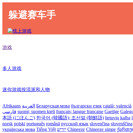
躲避赛车手
游戏
多人游戏
迷你游戏按流派和人物
Afrikaans
العربية
Беларуская мова
български език
català; valencià
فارسی
suomi; suomen kieli
français; langue française
Gaeilge
Galeg
本語 (にほんご)
한국어 (韓國語); 조선말 (朝鮮語)
lietuvių kalba
norsk
polski
português
română
русский язык
slovenčina
slovenščina
українська мова
Tiếng Việt
ייִדיש
Chineeze
Chineeze simpe
ქართული