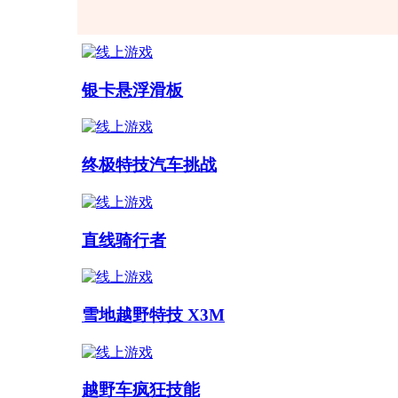
银卡悬浮滑板
终极特技汽车挑战
直线骑行者
雪地越野特技 X3M
越野车疯狂技能