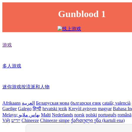
Gunblood 1
游戏
多人游戏
迷你游戏按流派和人物
Afrikaans
العربية
Беларуская мова
български език
català; valencià
Gaeilge
Galego
हिन्दी
hrvatski jezik
Kreyòl ayisyen
magyar
Bahasa In
Melayu; بهاس ملايو
Malti
Nederlands
norsk
polski
português
română
Việt
ייִדיש
Chineeze
Chineeze simpe
ქართული ენა (kartuli ena)