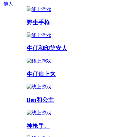
他人
多人游戏 :
野生手枪
牛仔和印第安人
牛仔追上来
Ben和公主
神枪手。