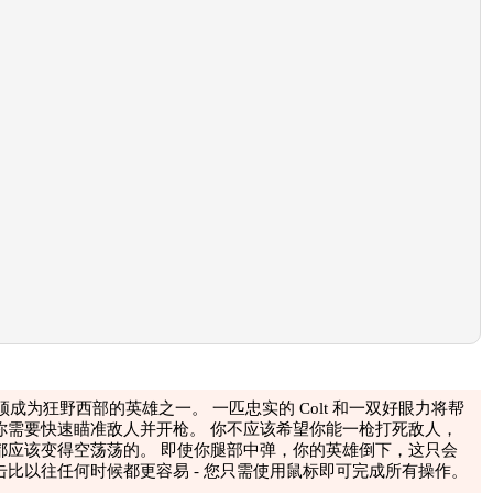
在其中，您必须成为狂野西部的英雄之一。 一匹忠实的 Colt 和一双好眼力将帮
你需要快速瞄准敌人并开枪。 你不应该希望你能一枪打死敌人，
都应该变得空荡荡的。 即使你腿部中弹，你的英雄倒下，这只会
比以往任何时候都更容易 - 您只需使用鼠标即可完成所有操作。
口冒出的烟雾。 所有这些共同创造了一个难忘的印象。 游戏中