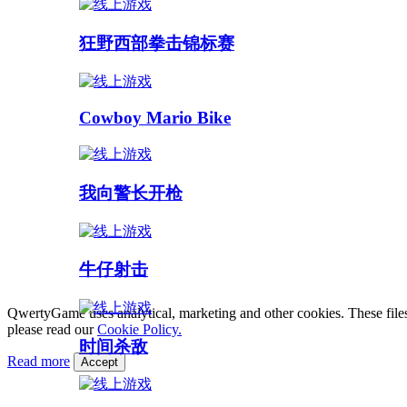
狂野西部拳击锦标赛
Cowboy Mario Bike
我向警长开枪
牛仔射击
QwertyGame uses analytical, marketing and other cookies. These files
please read our
Cookie Policy.
时间杀敌
Read more
Accept