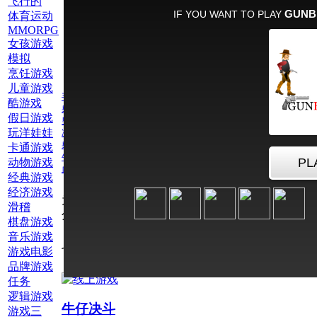
飞行的
体育运动
MMORPG
女孩游戏
模拟
烹饪游戏
儿童游戏
手机游戏
酷游戏
射击
假日游戏
男孩游戏
玩洋娃娃
决斗
射击男孩
卡通游戏
牛仔
动物游戏
血游戏
经典游戏
经济游戏
为此游戏评
滑稽
分：
棋盘游戏
音乐游戏
也玩网络游戏牛仔
游戏电影
品牌游戏
任务
逻辑游戏
牛仔决斗
游戏三