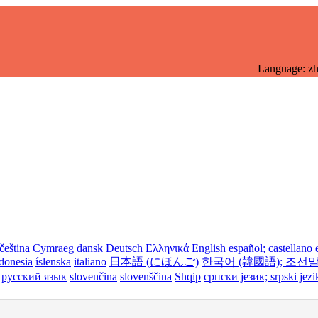
Language: z
čeština
Cymraeg
dansk
Deutsch
Ελληνικά
English
español; castellano
donesia
íslenska
italiano
日本語 (にほんご)
한국어 (韓國語); 조선말
русский язык
slovenčina
slovenščina
Shqip
српски језик; srpski jezi