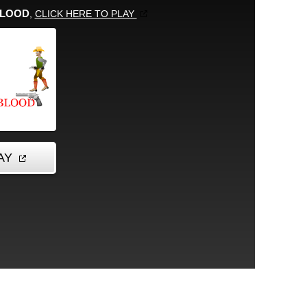
玩过： 39499
( 投票
3613
, middlecover评分：
4.91
/
5
)