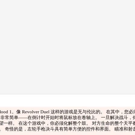
Gunblood 1。像 Revolver Duel 这样的游戏是无与伦比的。 
制非常简单——在倒计时开始时将鼠标放在卷轴上。 一旦解决战斗，
望一样。 在这个游戏中，你必须化解整个鼓。 对方生命的整个天平
。 奇怪的是，左轮手枪决斗具有简单方便的控件和界面。 瞄准和射击
形虽然简单，但非常吸引人。 敌人身上的子弹痕迹，鲜血，射击后枪