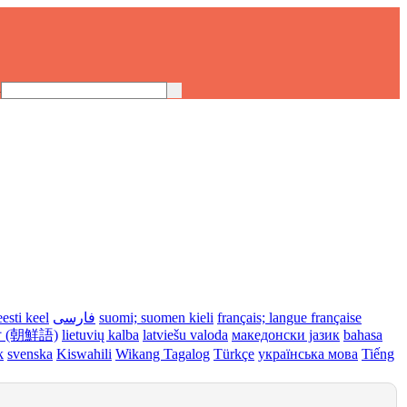
h
eesti keel
فارسی
suomi; suomen kieli
français; langue française
 (朝鮮語)
lietuvių kalba
latviešu valoda
македонски јазик
bahasa
k
svenska
Kiswahili
Wikang Tagalog
Türkçe
українська мова
Tiếng