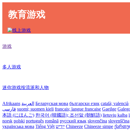
教育游戏
游戏
多人游戏
迷你游戏按流派和人物
Afrikaans
العربية
Беларуская мова
български език
català; valencià
فارسی
suomi; suomen kieli
français; langue française
Gaeilge
Galeg
本語 (にほんご)
한국어 (韓國語); 조선말 (朝鮮語)
lietuvių kalba
norsk
polski
português
română
русский язык
slovenčina
slovenščina
українська мова
Tiếng Việt
ייִדיש
Chineeze
Chineeze simpe
ქართული