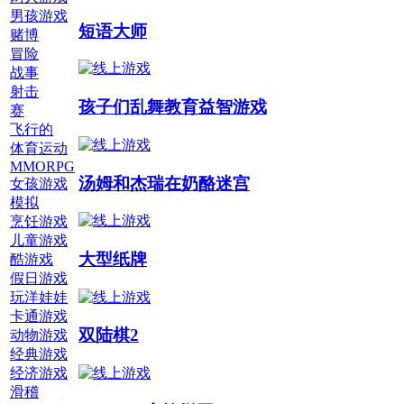
男孩游戏
短语大师
赌博
冒险
战事
射击
孩子们乱舞教育益智游戏
赛
飞行的
体育运动
MMORPG
汤姆和杰瑞在奶酪迷宫
女孩游戏
模拟
烹饪游戏
儿童游戏
大型纸牌
酷游戏
假日游戏
玩洋娃娃
卡通游戏
双陆棋2
动物游戏
经典游戏
经济游戏
滑稽