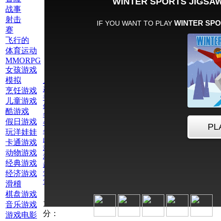
战事
射击
赛
飞行的
体育运动
MMORPG
女孩游戏
模拟
儿童游戏
逻辑游戏
烹饪游戏
手机游戏
儿童游戏
体育运动
酷游戏
冬天
假日游戏
冬季两项比赛
玩洋娃娃
冬季运动
曲棍球
卡通游戏
滑雪
动物游戏
滑雪板
经典游戏
益智游戏
经济游戏
雪地车比赛
雪橇
滑稽
棋盘游戏
为此游戏评
音乐游戏
分：
游戏电影