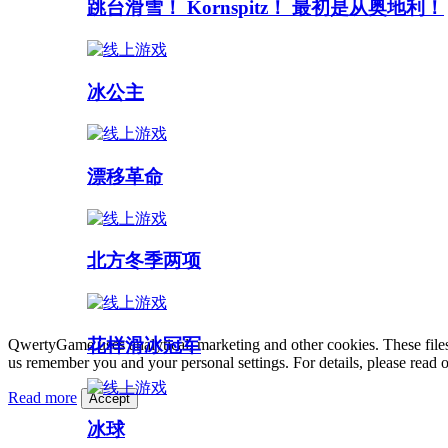
跳台滑雪！ Kornspitz！ 最初是从奥地利！
冰公主
漂移革命
北方冬季两项
花样滑冰冠军
QwertyGame uses analytical, marketing and other cookies. These files
us remember you and your personal settings. For details, please read 
Read more
Accept
冰球