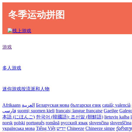
冬季运动拼图
游戏
多人游戏
迷你游戏按流派和人物
Afrikaans
العربية
Беларуская мова
български език
català; valencià
فارسی
suomi; suomen kieli
français; langue française
Gaeilge
Galeg
本語 (にほんご)
한국어 (韓國語); 조선말 (朝鮮語)
lietuvių kalba
norsk
polski
português
română
русский язык
slovenčina
slovenščina
українська мова
Tiếng Việt
ייִדיש
Chineeze
Chineeze simpe
ქართული