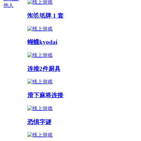
他人
蜘蛛纸牌 1 套
多人游戏 :
蝴蝶kyodai
连接2件厨具
滑下麻将连接
恐惧字谜