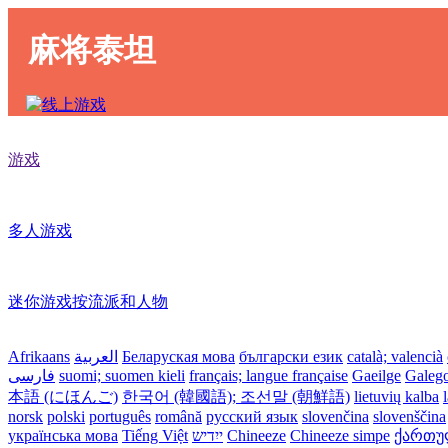
麻将泰坦
游戏
多人游戏
迷你游戏按流派和人物
Afrikaans
العربية
Беларуская мова
български език
català; valencià
فارسی
suomi; suomen kieli
français; langue française
Gaeilge
Galeg
本語 (にほんご)
한국어 (韓國語); 조선말 (朝鮮語)
lietuvių kalba
norsk
polski
português
română
русский язык
slovenčina
slovenščina
українська мова
Tiếng Việt
ייִדיש
Chineeze
Chineeze simpe
ქართული