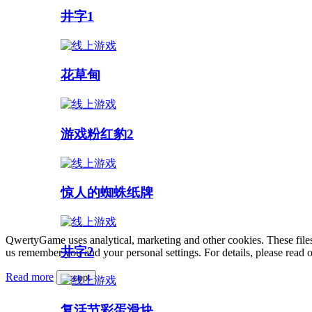
井字1
花草甸
游戏粉红豹2
惊人的蜘蛛纸牌
QwertyGame uses analytical, marketing and other cookies. These files
井字2
us remember you and your personal settings. For details, please read 
Read more
Accept
复活节彩蛋滑块