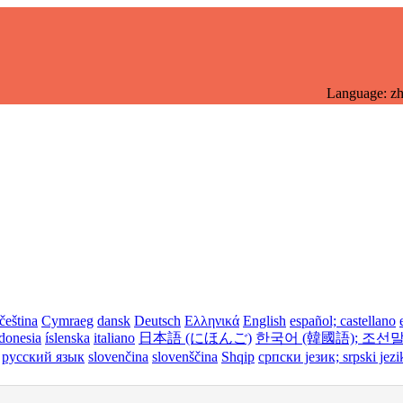
Language: z
čeština
Cymraeg
dansk
Deutsch
Ελληνικά
English
español; castellano
donesia
íslenska
italiano
日本語 (にほんご)
한국어 (韓國語); 조선말
русский язык
slovenčina
slovenščina
Shqip
српски језик; srpski jezi