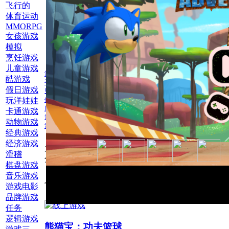
飞行的
体育运动
MMORPG
女孩游戏
模拟
烹饪游戏
儿童游戏
游戏电影
酷游戏
手机游戏
假日游戏
男孩游戏
玩洋娃娃
体育运动
历险记
卡通游戏
篮球
动物游戏
索尼克
经典游戏
经济游戏
为此游戏评
滑稽
分：
棋盘游戏
音乐游戏
也玩网络游戏篮球
游戏电影
品牌游戏
任务
逻辑游戏
熊猫宝：功夫篮球