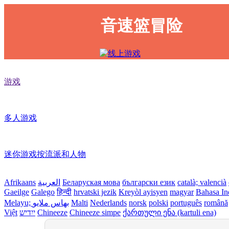
音速篮冒险
游戏
多人游戏
迷你游戏按流派和人物
Afrikaans
العربية
Беларуская мова
български език
català; valencià
Gaeilge
Galego
हिन्दी
hrvatski jezik
Kreyòl ayisyen
magyar
Bahasa In
Melayu; بهاس ملايو
Malti
Nederlands
norsk
polski
português
română
Việt
ייִדיש
Chineeze
Chineeze simpe
ქართული ენა (kartuli ena)