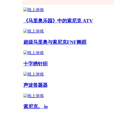
《马里奥乐园》中的索尼克 ATV
超级马里奥与索尼克FNF舞蹈
十字绣针织
声波答题器
索尼克。 io