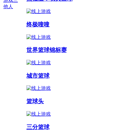
游戏三
他人
多人游戏 :
终极嗖嗖
世界篮球锦标赛
城市篮球
篮球头
三分篮球