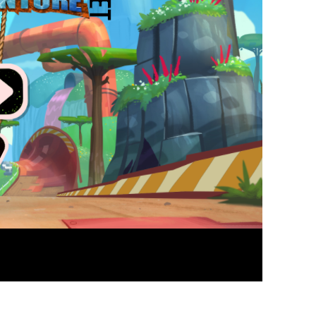
玩过： 1427
( 投票
74
, middlecover评分：
4.95
/
5
)