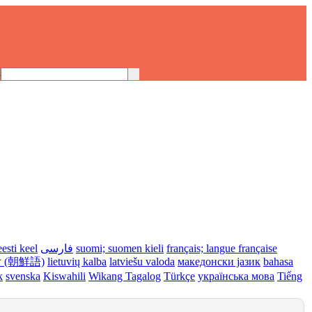
h
eesti keel
فارسی
suomi; suomen kieli
français; langue française
 (朝鮮語)
lietuvių kalba
latviešu valoda
македонски јазик
bahasa
k
svenska
Kiswahili
Wikang Tagalog
Türkçe
українська мова
Tiếng