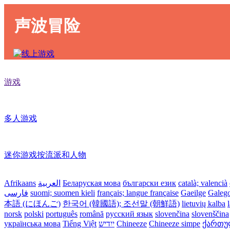
声波冒险
游戏
多人游戏
迷你游戏按流派和人物
Afrikaans
العربية
Беларуская мова
български език
català; valencià
فارسی
suomi; suomen kieli
français; langue française
Gaeilge
Galeg
本語 (にほんご)
한국어 (韓國語); 조선말 (朝鮮語)
lietuvių kalba
norsk
polski
português
română
русский язык
slovenčina
slovenščina
українська мова
Tiếng Việt
ייִדיש
Chineeze
Chineeze simpe
ქართული