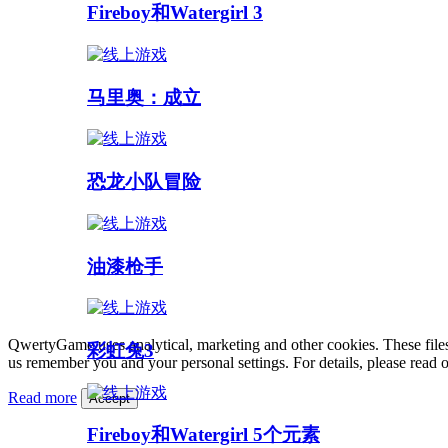
Fireboy和Watergirl 3
马里奥：成立
恐龙小队冒险
油漆枪手
QwertyGame uses analytical, marketing and other cookies. These files
彩虹兔3
us remember you and your personal settings. For details, please read 
Read more
Accept
Fireboy和Watergirl 5个元素