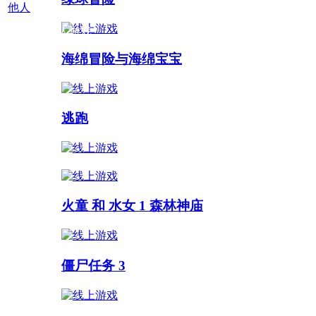
他人
多人游戏 :
海绵冒险与海绵宝宝
逃跑
火童 和 水女 1 森林神庙
僵尸任务 3