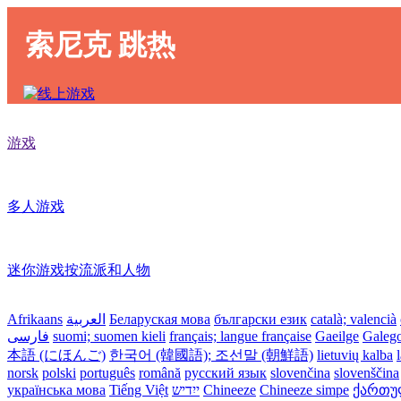
索尼克 跳热
游戏
多人游戏
迷你游戏按流派和人物
Afrikaans
العربية
Беларуская мова
български език
català; valencià
فارسی
suomi; suomen kieli
français; langue française
Gaeilge
Galeg
本語 (にほんご)
한국어 (韓國語); 조선말 (朝鮮語)
lietuvių kalba
norsk
polski
português
română
русский язык
slovenčina
slovenščina
українська мова
Tiếng Việt
ייִדיש
Chineeze
Chineeze simpe
ქართული