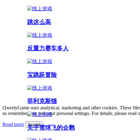
跳这么高
反重力赛车多人
宝跳跃冒险
菲利克斯猫
QwertyGame uses analytical, marketing and other cookies. These files
us remember you and your personal settings. For details, please read 
Read more
Accept
关于雪球飞的企鹅