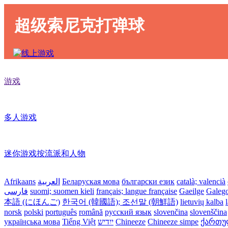
超级索尼克打弹球
游戏
多人游戏
迷你游戏按流派和人物
Afrikaans
العربية
Беларуская мова
български език
català; valencià
فارسی
suomi; suomen kieli
français; langue française
Gaeilge
Galeg
本語 (にほんご)
한국어 (韓國語); 조선말 (朝鮮語)
lietuvių kalba
norsk
polski
português
română
русский язык
slovenčina
slovenščina
українська мова
Tiếng Việt
ייִדיש
Chineeze
Chineeze simpe
ქართული