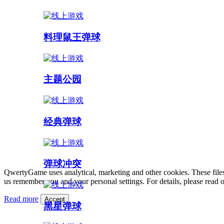
料理鼠王弹球
主题公园
经典弹球
弹球冲突
QwertyGame uses analytical, marketing and other cookies. These files
us remember you and your personal settings. For details, please read 
Read more
Accept
黑星弹球