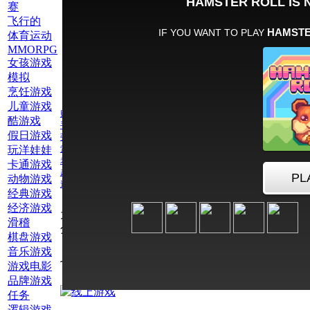
赛
飞行的
体育运动
MMORPG
女孩游戏
模拟
烹饪游戏
儿童游戏
赌博
酷游戏
手机游戏
假日游戏
弹球
玩洋娃娃
索尼克
老虎机
卡通游戏
超级游戏
动物游戏
逃脱
经典游戏
经济游戏
为此游戏评
滑稽
分：
棋盘游戏
音乐游戏
也玩网络游戏弹球
游戏电影
品牌游戏
任务
逻辑游戏