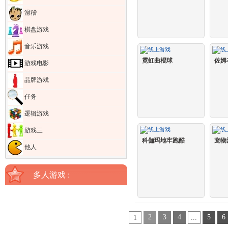
滑稽
棋盘游戏
音乐游戏
霓虹曲棍球
佐姆
游戏电影
品牌游戏
任务
逻辑游戏
游戏三
科伽玛地牢跑酷
宠物
他人
多人游戏 :
2
3
4
5
6
1
...