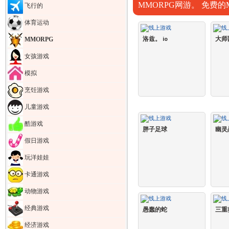
MMORPG网游。 免费的
飞行的
体育运动
洛兹。 io
大师
MMORPG
女孩游戏
模拟
烹饪游戏
儿童游戏
酷游戏
胖子足球
幽灵
假日游戏
玩洋娃娃
卡通游戏
动物游戏
经典游戏
愚蠢的蛇
三重奏
经济游戏