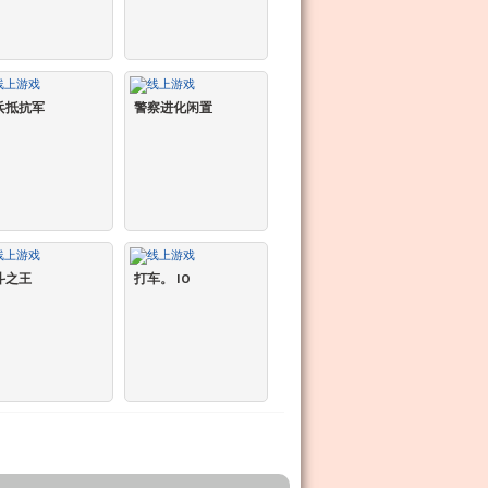
兵抵抗军
警察进化闲置
斗之王
打车。 IO