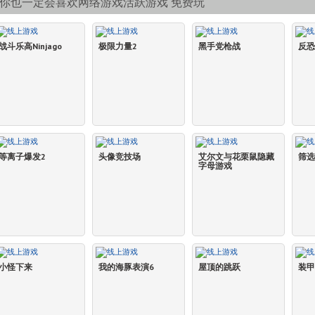
你也一定会喜欢网络游戏活跃游戏 免费玩
战斗乐高Ninjago
极限力量2
黑手党枪战
反恐
等离子爆发2
头像竞技场
艾尔文与花栗鼠隐藏
筛选
字母游戏
小怪下来
我的海豚表演6
屋顶的跳跃
装甲