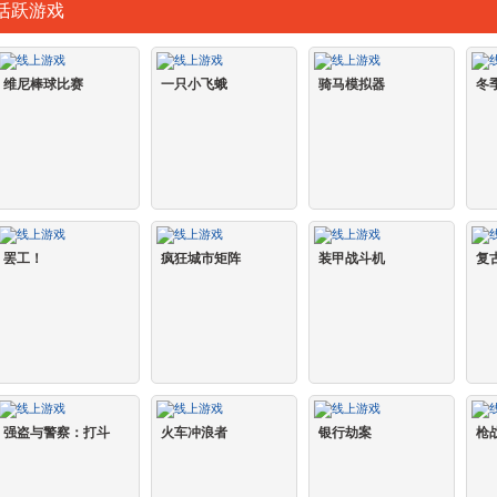
活跃游戏
维尼棒球比赛
一只小飞蛾
骑马模拟器
冬
罢工！
疯狂城市矩阵
装甲战斗机
复
强盗与警察：打斗
火车冲浪者
银行劫案
枪