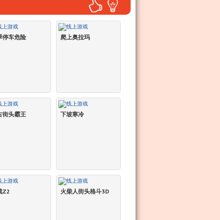
季停车危险
爬上奥拉玛
古街头霸王
下坡寒冷
战Z2
火柴人街头格斗3D