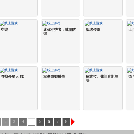
空袭
迷你守护者：城堡防
板球传奇
士
御
寻找外星人 3D
军事防御射击
德古拉、弗兰肯斯坦
街
等
2
3
4
5
6
7
8
...