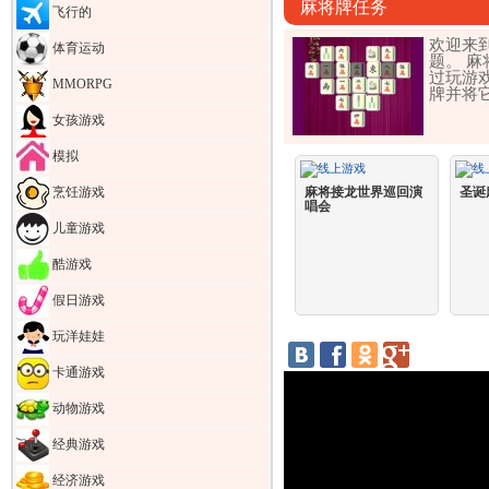
麻将牌任务
飞行的
欢迎来到
体育运动
题。 
过玩游
MMORPG
牌并将
女孩游戏
模拟
麻将接龙世界巡回演
圣诞
烹饪游戏
唱会
儿童游戏
酷游戏
假日游戏
玩洋娃娃
卡通游戏
动物游戏
经典游戏
经济游戏